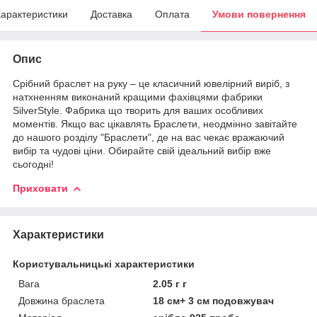
арактеристики
Доставка
Оплата
Умови повернення
Опис
Срібний браслет на руку – це класичний ювелірний виріб, з
натхненням виконаний кращими фахівцями фабрики
SilverStyle. Фабрика що творить для ваших особливих
моментів. Якщо вас цікавлять Браслети, неодмінно завітайте
до нашого розділу "Браслети", де на вас чекає вражаючий
вибір та чудові ціни. Обирайте свій ідеальний вибір вже
сьогодні!
Приховати
Характеристики
Користувальницькі характеристики
Вага
2.05 г г
Довжина браслета
18 см+ 3 см подовжувач