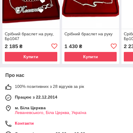
Срібний браслет на руку,
Срібний браслет на руку
Сріб
Бр1047
Бр1
2 185
1 430
2 2
₴
₴
Купити
Купити
Про нас
100% позитивних з 28 відгуків за рік
Працює з 22.12.2014
м. Біла Церква
Леваневського, Біла Церква, Україна
Контакти