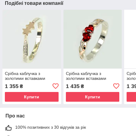
Подібні товари компанії
Срібна каблучка з
Срібна каблучка з
Сріб
золотими вставками
золотими вставками
золо
1 355
1 435
1 3
₴
₴
Купити
Купити
Про нас
100% позитивних з 30 відгуків за рік