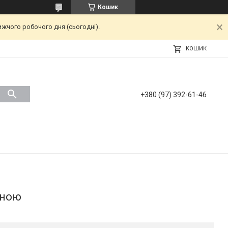
Кошик
ижчого робочого дня (сьогодні).
КОШИК
+380 (97) 392-61-46
иною