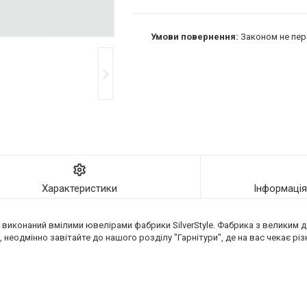
Законом не пер
Характеристики
Інформаці
о виконаний вмілими ювелірами фабрики SilverStyle. Фабрика з великим
неодмінно завітайте до нашого розділу "Гарнітури", де на вас чекає різн