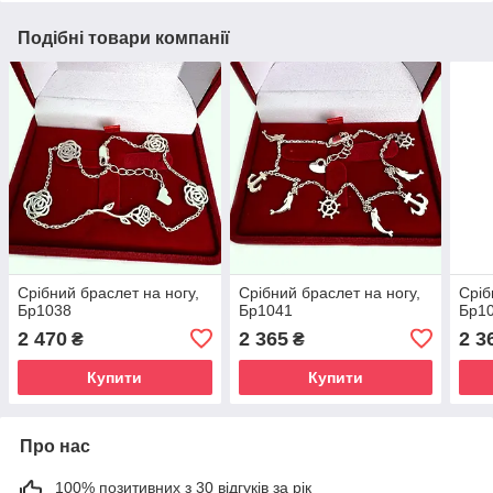
Подібні товари компанії
Срібний браслет на ногу,
Срібний браслет на ногу,
Сріб
Бр1038
Бр1041
Бр1
2 470
2 365
2 3
₴
₴
Купити
Купити
Про нас
100% позитивних з 30 відгуків за рік