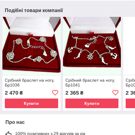
Подібні товари компанії
Срібний браслет на ногу,
Срібний браслет на ногу,
Сріб
Бр1038
Бр1041
Бр1
2 470
2 365
2 3
₴
₴
Купити
Купити
Про нас
100% позитивних з 29 відгуків за рік