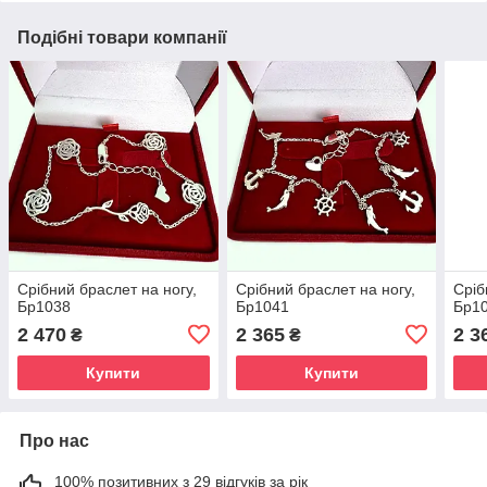
Подібні товари компанії
Срібний браслет на ногу,
Срібний браслет на ногу,
Сріб
Бр1038
Бр1041
Бр1
2 470
2 365
2 3
₴
₴
Купити
Купити
Про нас
100% позитивних з 29 відгуків за рік