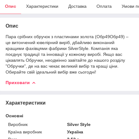
Опис
Характеристики
Доставка
Оплата
Умови п
Опис
Пара срібних обручок з пластинами золота (Обр49Обр49) –
це витончений ювелірний виріб, дбайливо виконаний
кращими фахівцями фабрики SilverStyle. Компанія яка
поєднує традиції та інновації у кожному виробі. Якщо вас
цікавлять Обручки, неодмінно завітайте до нашого розділу
"Обручки", де на вас чекає великий вибір та кращі ціни.
Обирайте свій ідеальний вибір вже сьогодні!
Приховати
Характеристики
Основні
Виробник
Silver Style
Країна виробник
Україна