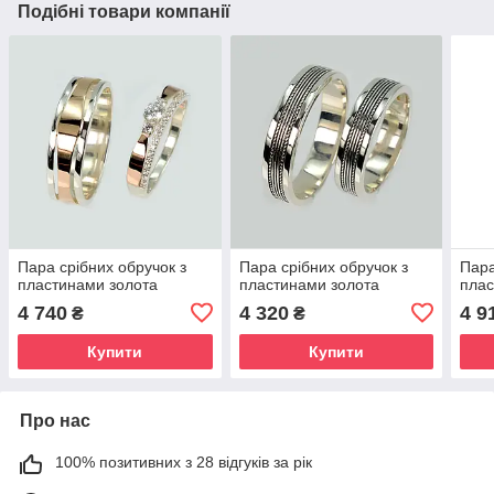
Подібні товари компанії
Пара срібних обручок з
Пара срібних обручок з
Пара
пластинами золота
пластинами золота
плас
4 740
4 320
4 9
₴
₴
Купити
Купити
Про нас
100% позитивних з 28 відгуків за рік