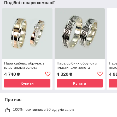
Подібні товари компанії
Пара срібних обручок з
Пара срібних обручок з
Пара
пластинами золота
пластинами золота
плас
4 740
4 320
4 9
₴
₴
Купити
Купити
Про нас
100% позитивних з 30 відгуків за рік