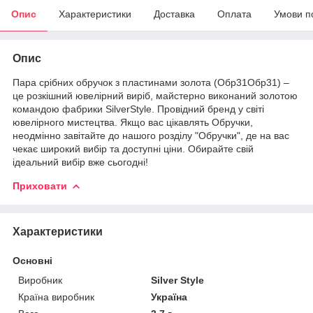
Опис
Характеристики
Доставка
Оплата
Умови п
Опис
Пара срібних обручок з пластинами золота (Обр31Обр31) –
це розкішний ювелірний виріб, майстерно виконаний золотою
командою фабрики SilverStyle. Провідний бренд у світі
ювелірного мистецтва. Якщо вас цікавлять Обручки,
неодмінно завітайте до нашого розділу "Обручки", де на вас
чекає широкий вибір та доступні ціни. Обирайте свій
ідеальний вибір вже сьогодні!
Приховати
Характеристики
Основні
Виробник
Silver Style
Країна виробник
Україна