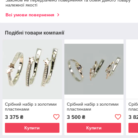
Законом не передбачено повернення та обмін даного товару
належної якості
Всі умови повернення
Подібні товари компанії
Срібний набір з золотими
Срібний набір з золотими
Сріб
пластинами
пластинами
пла
3 375
3 500
3 8
₴
₴
Купити
Купити