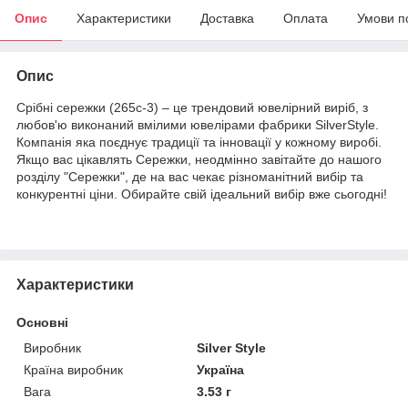
Опис
Характеристики
Доставка
Оплата
Умови п
Опис
Срібні сережки (265с-3) – це трендовий ювелірний виріб, з
любов'ю виконаний вмілими ювелірами фабрики SilverStyle.
Компанія яка поєднує традиції та інновації у кожному виробі.
Якщо вас цікавлять Сережки, неодмінно завітайте до нашого
розділу "Сережки", де на вас чекає різноманітний вибір та
конкурентні ціни. Обирайте свій ідеальний вибір вже сьогодні!
Характеристики
Основні
Виробник
Silver Style
Країна виробник
Україна
Вага
3.53 г