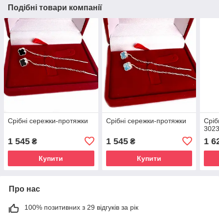
Подібні товари компанії
Срібні сережки-протяжки
Срібні сережки-протяжки
Сріб
302
1 545
1 545
1 6
₴
₴
Купити
Купити
Про нас
100% позитивних з 29 відгуків за рік