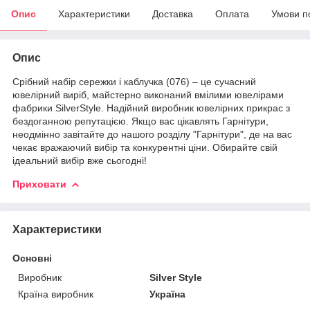
Опис
Характеристики
Доставка
Оплата
Умови п
Опис
Срібний набір сережки і каблучка (076) – це сучасний
ювелірний виріб, майстерно виконаний вмілими ювелірами
фабрики SilverStyle. Надійний виробник ювелірних прикрас з
бездоганною репутацією. Якщо вас цікавлять Гарнітури,
неодмінно завітайте до нашого розділу "Гарнітури", де на вас
чекає вражаючий вибір та конкурентні ціни. Обирайте свій
ідеальний вибір вже сьогодні!
Приховати
Характеристики
Основні
Виробник
Silver Style
Країна виробник
Україна