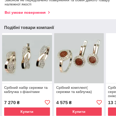
Законом не передбачено повернення та обмін даного товару
належної якості
Всі умови повернення
Подібні товари компанії
Срібний набір сережки та
Срібний комплект(
Сріб
каблучка з фіанітами
сережки та каблучка)
сере
онік
7 270
4 575
13 
₴
₴
Купити
Купити