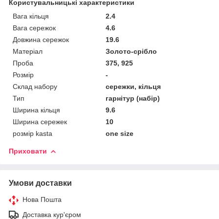
Користувальницькі характеристики
Вага кільця
2.4
Вага сережок
4.6
Довжина сережок
19.6
Матеріал
Золото-срібло
Проба
375, 925
Розмір
-
Склад набору
сережки, кільця
Тип
гарнітур (набір)
Ширина кільця
9.6
Ширина сережек
10
розмір kasta
one size
Приховати
Умови доставки
Нова Пошта
Доставка кур'єром