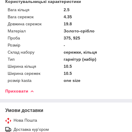
Користувальницькі характеристики
Вага кільця
2.5
Вага сережок
4.35
Довжина сережок
19.8
Матеріал
Золото-срібло
Проба
375, 925
Розмір
-
Склад набору
сережки, кільця
Тип
гарнітур (набір)
Ширина кільця
10.5
Ширина сережек
10.5
розмір kasta
one size
Приховати
Умови доставки
Нова Пошта
Доставка кур'єром