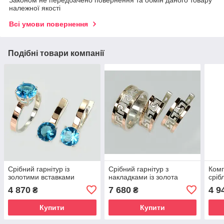
Законом не передбачено повернення та обмін даного товару
належної якості
Всі умови повернення
Подібні товари компанії
Срібний гарнітур із
Срібний гарнітур з
Комп
золотими вставками
накладками із золота
сріб
4 870
7 680
4 9
₴
₴
Купити
Купити