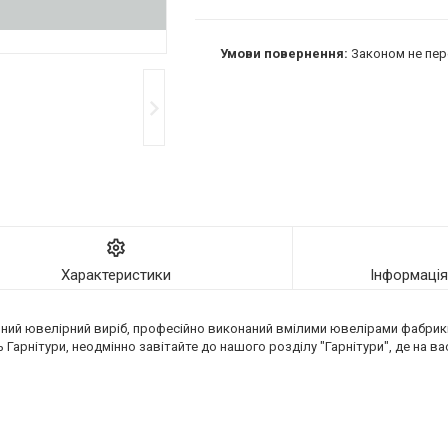
Законом не пер
Характеристики
Інформаці
льний ювелірний виріб, професійно виконаний вмілими ювелірами фабрики 
ь Гарнітури, неодмінно завітайте до нашого розділу "Гарнітури", де на ва