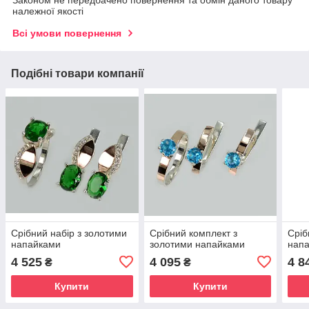
Законом не передбачено повернення та обмін даного товару
належної якості
Всі умови повернення
Подібні товари компанії
Срібний набір з золотими
Срібний комплект з
Сріб
напайками
золотими напайками
нап
4 525
4 095
4 8
₴
₴
Купити
Купити