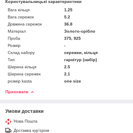
Користувальницькі характеристики
Вага кільця
1.25
Вага сережок
5.2
Довжина сережок
36.8
Матеріал
Золото-срібло
Проба
375, 925
Розмір
-
Склад набору
сережки, кільця
Тип
гарнітур (набір)
Ширина кільця
2.5
Ширина сережек
2.1
розмір kasta
one size
Приховати
Умови доставки
Нова Пошта
Доставка кур'єром