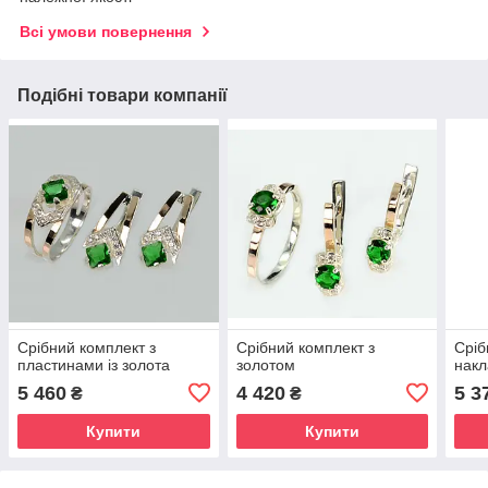
Всі умови повернення
Подібні товари компанії
Срібний комплект з
Срібний комплект з
Сріб
пластинами із золота
золотом
накл
5 460
4 420
5 3
₴
₴
Купити
Купити