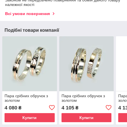
Законом не передбачено повернення та обмін даного товару
належної якості
Всі умови повернення
Подібні товари компанії
Пара срібних обручок з
Пара срібних обручок з
Пара
золотом
золотом
зол
4 080
4 105
4 1
₴
₴
Купити
Купити