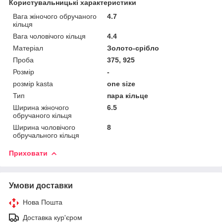
Користувальницькі характеристики
Вага жіночого обручаного
4.7
кільця
Вага чоловічого кільця
4.4
Матеріал
Золото-срібло
Проба
375, 925
Розмір
-
розмір kasta
one size
Тип
пара кільце
Ширина жіночого
6.5
обручаного кільця
Ширина чоловічого
8
обручального кільця
Приховати
Умови доставки
Нова Пошта
Доставка кур'єром