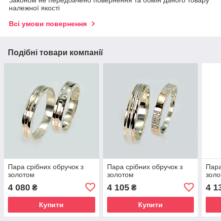
Законом не передбачено повернення та обмін даного товару
належної якості
Всі умови повернення
Подібні товари компанії
Пара срібних обручок з
Пара срібних обручок з
Пара
золотом
золотом
зол
4 080
4 105
4 1
₴
₴
Купити
Купити