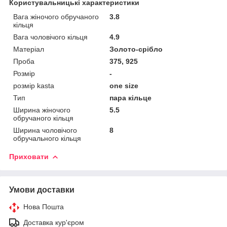
Користувальницькі характеристики
Вага жіночого обручаного
3.8
кільця
Вага чоловічого кільця
4.9
Матеріал
Золото-срібло
Проба
375, 925
Розмір
-
розмір kasta
one size
Тип
пара кільце
Ширина жіночого
5.5
обручаного кільця
Ширина чоловічого
8
обручального кільця
Приховати
Умови доставки
Нова Пошта
Доставка кур'єром