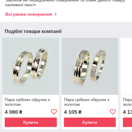
Законом не передбачено повернення та обмін даного товару
належної якості
Всі умови повернення
Подібні товари компанії
Пара срібних обручок з
Пара срібних обручок з
Пара
золотом
золотом
зол
4 080
4 105
4 1
₴
₴
Купити
Купити