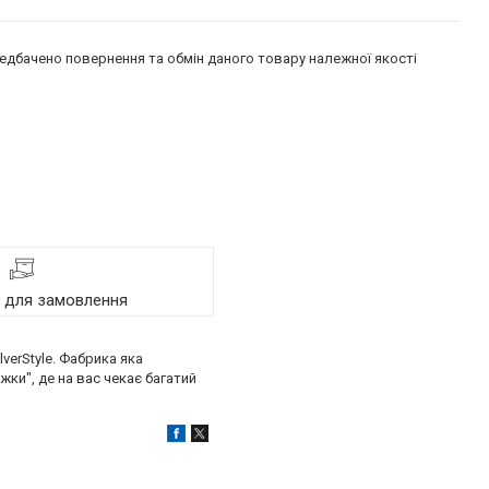
едбачено повернення та обмін даного товару належної якості
я для замовлення
erStyle. Фабрика яка
ки", де на вас чекає багатий