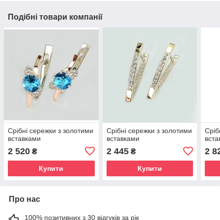
Подібні товари компанії
Срібні сережки з золотими
Срібні сережки з золотими
Сріб
вставками
вставками
вста
2 520
2 445
2 8
₴
₴
Купити
Купити
Про нас
100% позитивних з 30 відгуків за рік