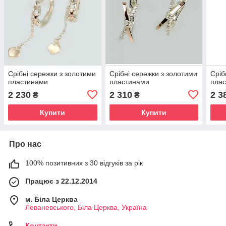
Срібні сережки з золотими
Срібні сережки з золотими
Сріб
пластинами
пластинами
пла
2 230
2 310
2 3
₴
₴
Купити
Купити
Про нас
100% позитивних з 30 відгуків за рік
Працює з 22.12.2014
м. Біла Церква
Леваневського, Біла Церква, Україна
Контакти