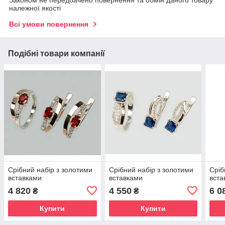
Законом не передбачено повернення та обмін даного товару
належної якості
Всі умови повернення
Подібні товари компанії
Срібний набір з золотими
Срібний набір з золотими
Сріб
вставками
вставками
вста
4 820
4 550
6 0
₴
₴
Купити
Купити