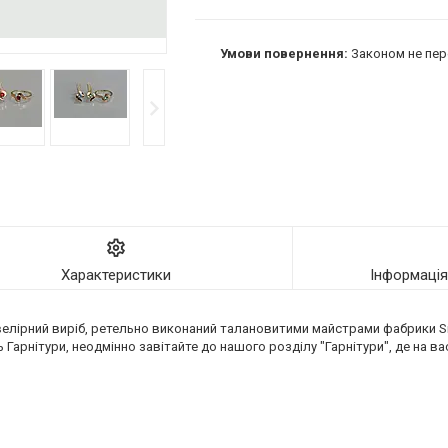
Законом не пер
Характеристики
Інформаці
велірний виріб, ретельно виконаний талановитими майстрами фабрики Sil
арнітури, неодмінно завітайте до нашого розділу "Гарнітури", де на вас