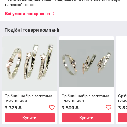
Законом не передбачено повернення та обмін даного товару
належної якості
Всі умови повернення
Подібні товари компанії
Срібний набір з золотими
Срібний набір з золотими
Сріб
пластинами
пластинами
пла
3 375
3 500
3 8
₴
₴
Купити
Купити