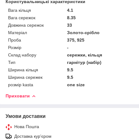
Користувальницькі характеристики
Вага кільця
4.1
Вага сережок
8.35
Довжина сережок
33
Матеріал
Золото-срібло
Проба
375, 925
Розмір
-
Склад набору
сережки, кільця
Тип
гарнітур (набір)
Ширина кільця
9.5
Ширина сережек
9.5
розмір kasta
one size
Приховати
Умови доставки
Нова Пошта
Доставка кур'єром