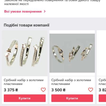
Законом не передбачено повернення та обмін даного товару
належної якості
Всі умови повернення
Подібні товари компанії
Срібний набір з золотими
Срібний набір з золотими
Сріб
пластинами
пластинами
пла
3 375
3 500
3 8
₴
₴
Купити
Купити