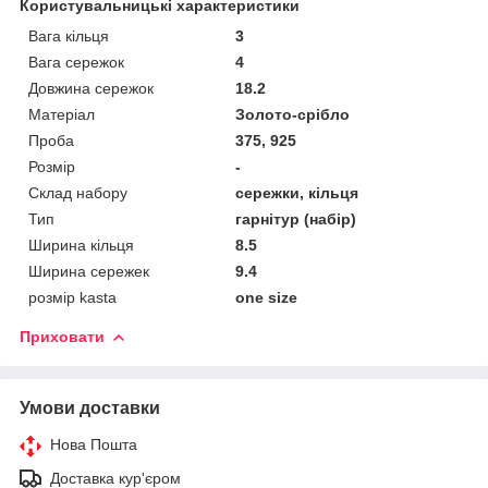
Користувальницькі характеристики
Вага кільця
3
Вага сережок
4
Довжина сережок
18.2
Матеріал
Золото-срібло
Проба
375, 925
Розмір
-
Склад набору
сережки, кільця
Тип
гарнітур (набір)
Ширина кільця
8.5
Ширина сережек
9.4
розмір kasta
one size
Приховати
Умови доставки
Нова Пошта
Доставка кур'єром