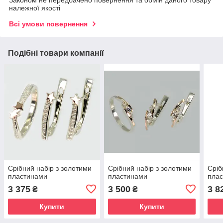
Законом не передбачено повернення та обмін даного товару
належної якості
Всі умови повернення
Подібні товари компанії
Срібний набір з золотими
Срібний набір з золотими
Сріб
пластинами
пластинами
пла
3 375
3 500
3 8
₴
₴
Купити
Купити