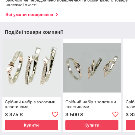
Законом не передбачено повернення та обмін даного товару
належної якості
Всі умови повернення
Подібні товари компанії
Срібний набір з золотими
Срібний набір з золотими
Сріб
пластинами
пластинами
пла
3 375
3 500
3 8
₴
₴
Купити
Купити