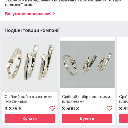
Законом не передбачено повернення та обмін даного товару
належної якості
Всі умови повернення
Подібні товари компанії
Срібний набір з золотими
Срібний набір з золотими
Сріб
пластинами
пластинами
пла
3 375
3 500
3 8
₴
₴
Купити
Купити