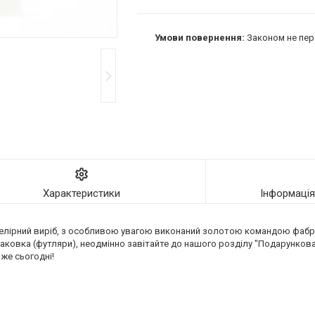
Законом не пер
Характеристики
Інформаці
елірний виріб, з особливою увагою виконаний золотою командою фабрик
аковка (футляри), неодмінно завітайте до нашого розділу "Подарункова 
вже сьогодні!