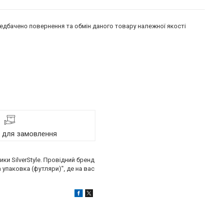
едбачено повернення та обмін даного товару належної якості
я для замовлення
и SilverStyle. Провідний бренд
упаковка (футляри)", де на вас