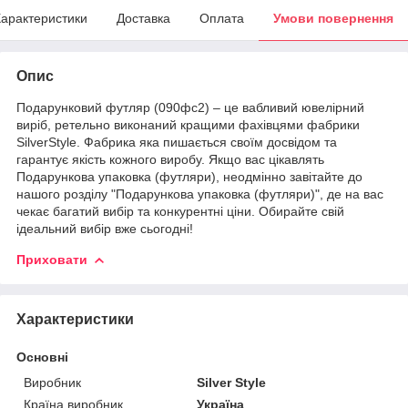
арактеристики
Доставка
Оплата
Умови повернення
Опис
Подарунковий футляр (090фс2) – це вабливий ювелірний
виріб, ретельно виконаний кращими фахівцями фабрики
SilverStyle. Фабрика яка пишається своїм досвідом та
гарантує якість кожного виробу. Якщо вас цікавлять
Подарункова упаковка (футляри), неодмінно завітайте до
нашого розділу "Подарункова упаковка (футляри)", де на вас
чекає багатий вибір та конкурентні ціни. Обирайте свій
ідеальний вибір вже сьогодні!
Приховати
Характеристики
Основні
Виробник
Silver Style
Країна виробник
Україна