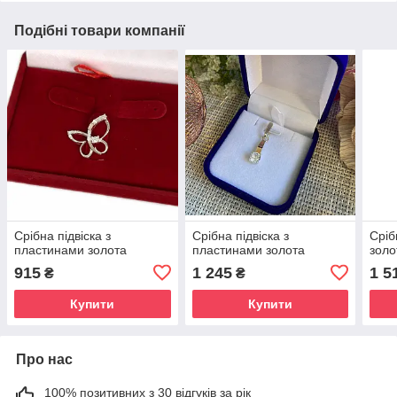
Подібні товари компанії
Срібна підвіска з
Срібна підвіска з
Сріб
пластинами золота
пластинами золота
золо
915
1 245
1 5
₴
₴
Купити
Купити
Про нас
100% позитивних з 30 відгуків за рік