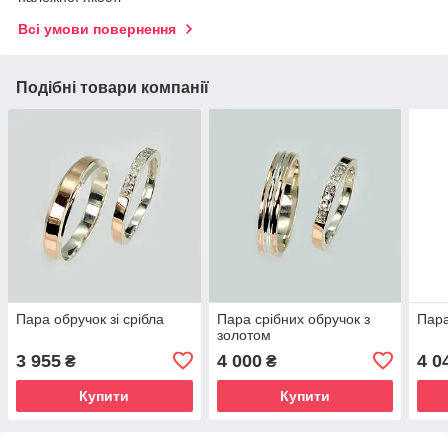
Всі умови повернення
Подібні товари компанії
Пара обручок зі срібла
Пара срібних обручок з
Пара
золотом
3 955
4 000
4 0
₴
₴
Купити
Купити