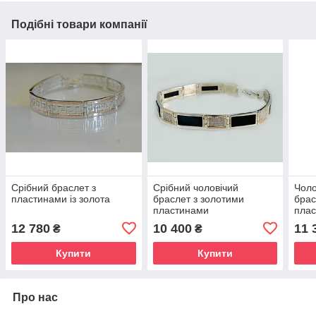
Подібні товари компанії
Срібний браслет з
Срібний чоловічий
Чоло
пластинами із золота
браслет з золотими
брас
пластинами
плас
12 780
10 400
11 
₴
₴
Купити
Купити
Про нас