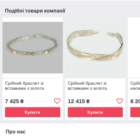
Подібні товари компанії
Срібний браслет зі
Срібний браслет зі
Сріб
вставками з золота
вставками з золота
напа
7 425
12 415
8 2
₴
₴
Купити
Купити
Про нас