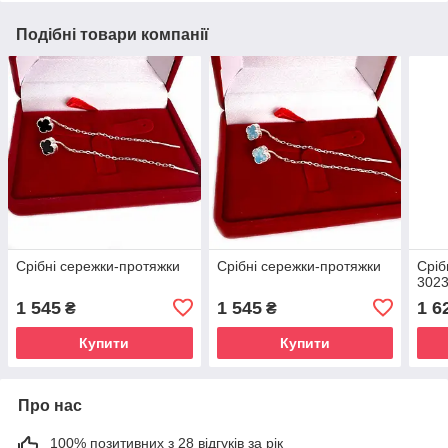
Подібні товари компанії
Срібні сережки-протяжки
Срібні сережки-протяжки
Сріб
302
1 545
1 545
1 6
₴
₴
Купити
Купити
Про нас
100% позитивних з 28 відгуків за рік