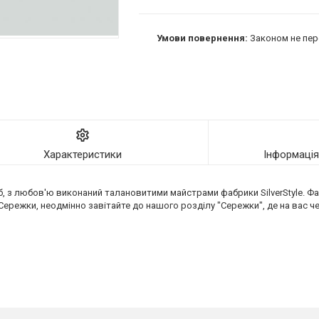
Законом не пер
Характеристики
Інформаці
іб, з любов'ю виконаний талановитими майстрами фабрики SilverStyle. Ф
Сережки, неодмінно завітайте до нашого розділу "Сережки", де на вас че