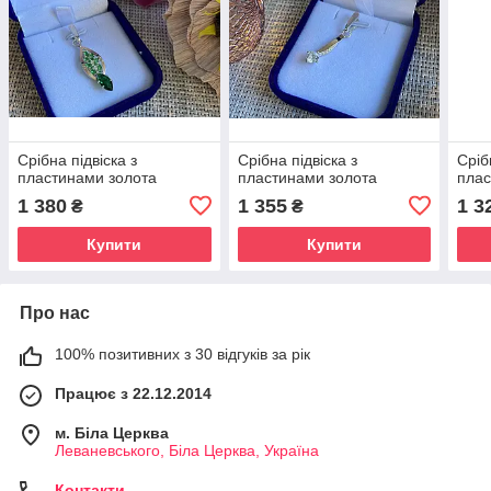
Срібна підвіска з
Срібна підвіска з
Сріб
пластинами золота
пластинами золота
плас
1 380
1 355
1 3
₴
₴
Купити
Купити
Про нас
100% позитивних з 30 відгуків за рік
Працює з 22.12.2014
м. Біла Церква
Леваневського, Біла Церква, Україна
Контакти