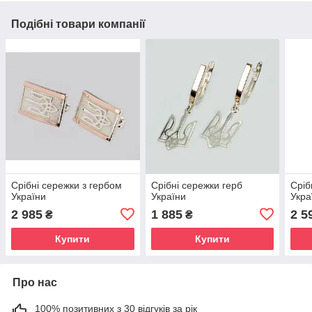
Подібні товари компанії
Срібні сережки з гербом
Срібні сережки герб
Сріб
України
України
Укра
2 985
1 885
2 5
₴
₴
Купити
Купити
Про нас
100% позитивних з 30 відгуків за рік