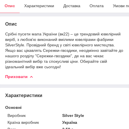
Опис
Характеристики
Доставка
Оплата
Умови п
Опис
Срібні пусети мапа України (вк22) – це трендовий ювелірний
виріб, з любов'ю виконаний вмілими ювелірами фабрики
SilverStyle. Провідний бренд у світі ювелірного мистецтва.
Якщо вас цікавлять Сережки-гвоздики, неодмінно завітайте до
нашого розділу "Сережки-гвоздики", де на вас чекає
різноманітний вибір та спокусливі ціни. Обирайте свій
ідеальний вибір вже сьогодні!
Приховати
Характеристики
Основні
Виробник
Silver Style
Країна виробник
Україна