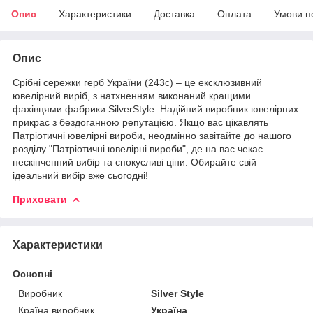
Опис
Характеристики
Доставка
Оплата
Умови п
Опис
Срібні сережки герб України (243с) – це ексклюзивний
ювелірний виріб, з натхненням виконаний кращими
фахівцями фабрики SilverStyle. Надійний виробник ювелірних
прикрас з бездоганною репутацією. Якщо вас цікавлять
Патріотичні ювелірні вироби, неодмінно завітайте до нашого
розділу "Патріотичні ювелірні вироби", де на вас чекає
нескінченний вибір та спокусливі ціни. Обирайте свій
ідеальний вибір вже сьогодні!
Приховати
Характеристики
Основні
Виробник
Silver Style
Країна виробник
Україна