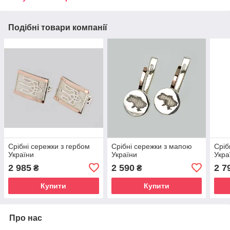
Подібні товари компанії
Срібні сережки з гербом
Срібні сережки з мапою
Сріб
України
України
Укра
2 985
2 590
2 7
₴
₴
Купити
Купити
Про нас