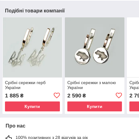
Подібні товари компанії
Срібні сережки герб
Срібні сережки з мапою
Сріб
України
України
Укра
1 885
2 590
2 7
₴
₴
Купити
Купити
Про нас
100% позитивних з 28 відгуків за рік