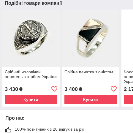
Подібні товари компанії
Срібний чоловічий
Срібна печатка з оніксом
Чоло
перстень з гербом України
перс
Укра
3 430
3 400
2 1
₴
₴
Купити
Купити
Про нас
100% позитивних з 28 відгуків за рік