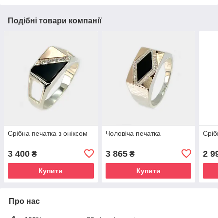
Подібні товари компанії
Срібна печатка з оніксом
Чоловіча печатка
Сріб
3 400
3 865
2 9
₴
₴
Купити
Купити
Про нас