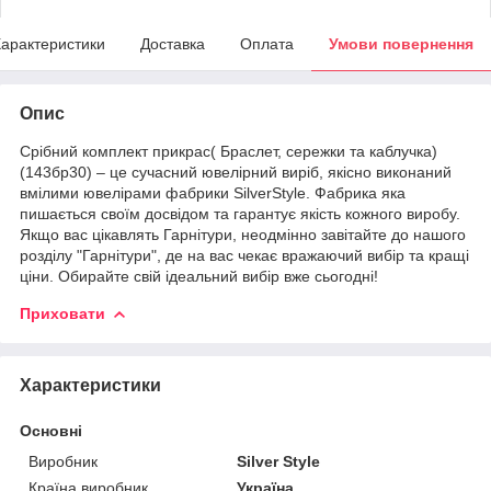
арактеристики
Доставка
Оплата
Умови повернення
Опис
Срібний комплект прикрас( Браслет, сережки та каблучка)
(143бр30) – це сучасний ювелірний виріб, якісно виконаний
вмілими ювелірами фабрики SilverStyle. Фабрика яка
пишається своїм досвідом та гарантує якість кожного виробу.
Якщо вас цікавлять Гарнітури, неодмінно завітайте до нашого
розділу "Гарнітури", де на вас чекає вражаючий вибір та кращі
ціни. Обирайте свій ідеальний вибір вже сьогодні!
Приховати
Характеристики
Основні
Виробник
Silver Style
Країна виробник
Україна