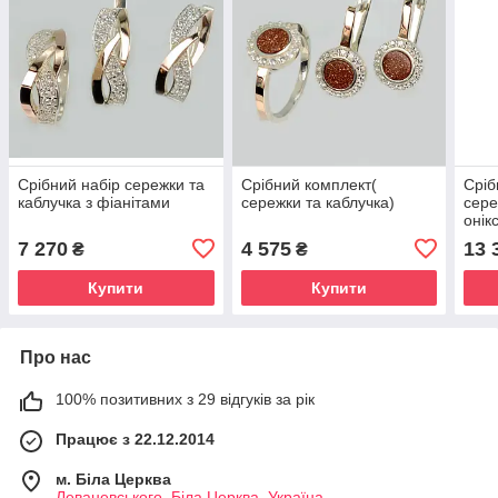
Срібний набір сережки та
Срібний комплект(
Сріб
каблучка з фіанітами
сережки та каблучка)
сере
онік
7 270
4 575
13 
₴
₴
Купити
Купити
Про нас
100% позитивних з 29 відгуків за рік
Працює з 22.12.2014
м. Біла Церква
Леваневського, Біла Церква, Україна