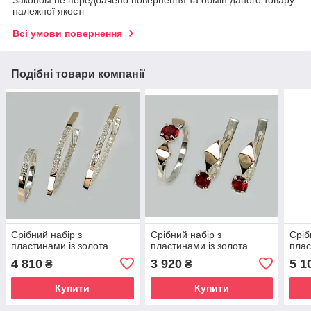
Законом не передбачено повернення та обмін даного товару
належної якості
Всі умови повернення
Подібні товари компанії
Срібний набір з
Срібний набір з
Сріб
пластинами із золота
пластинами із золота
плас
4 810
3 920
5 1
₴
₴
Купити
Купити