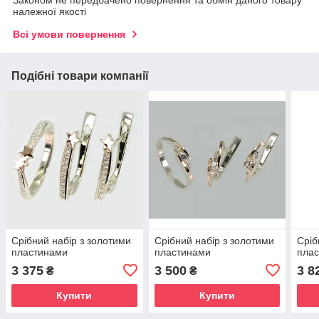
Законом не передбачено повернення та обмін даного товару
належної якості
Всі умови повернення
Подібні товари компанії
Срібний набір з золотими
Срібний набір з золотими
Сріб
пластинами
пластинами
пла
3 375
3 500
3 8
₴
₴
Купити
Купити