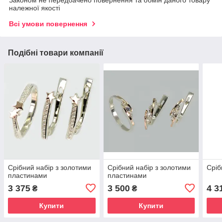
Законом не передбачено повернення та обмін даного товару
належної якості
Всі умови повернення
Подібні товари компанії
Срібний набір з золотими
Срібний набір з золотими
Сріб
пластинами
пластинами
3 375
3 500
4 3
₴
₴
Купити
Купити